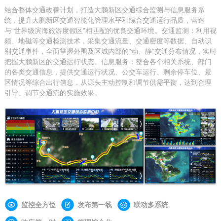
结合整体交通改善计划，打造大鹏新区交通综合监测与信息服务系
统，提升大鹏新区交通智能化管理水平和综合交通运行品质，营造
与“世界级滨海旅游度假区”相匹配的优良交通环境。交通监测：利用视
频、地磁等交通检测技术，采集交通流量、交通密度等数据、自动识
别交通事件，全面掌握外围及区域内部的“动、静”交通分布情况，实时
把握大鹏新区的交通运行状态。信息服务：整合各个相关系统、部门
的各类交通信息，提供交通运行状况、公交车运行、剩余停车位、景
区情况等综合出行信息，从源头主动控制和调节供需平衡，达到合理
引导、调节交通流的实施效果。
监控全方位
发布第一线
联动多系统